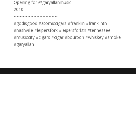
Opening for @garyallanmusic
2010
•••••••••••••••••••••••••••••
#godisgood #atomiccigars #franklin #franklintn
#nashville #leipersfork #leipersforktn #tennessee
#musiccity #cigars #cigar #bourbon #whiskey #smoke
#garyallan